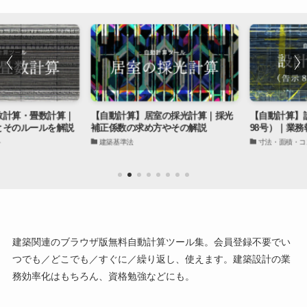
計算・畳数計算｜
【自動計算】居室の採光計算｜採光
【自動計算】設
そのルールを解説
補正係数の求め方やその解説
98号）｜業務報
建築基準法
寸法・面積・コス
建築関連のブラウザ版無料自動計算ツール集。会員登録不要でい
つでも／どこでも／すぐに／繰り返し、使えます。建築設計の業
務効率化はもちろん、資格勉強などにも。